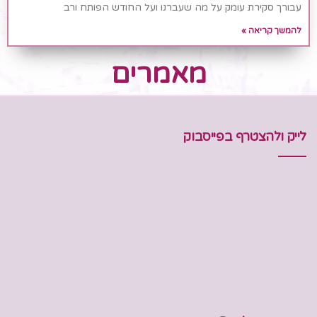
עבורך סקירת עומק על מה שעברנו ועל החודש הפותח ורב
להמשך קריאה »
מאמרים
לייק ולהצטרף בפייסבוק