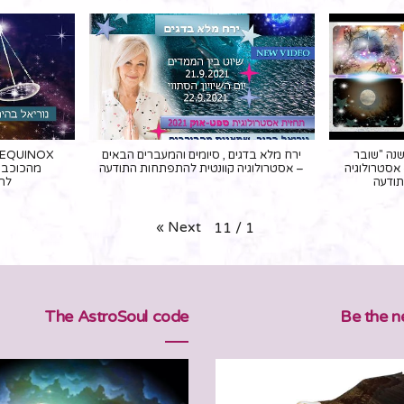
נה "שובר
ירח מלא בדגים , סיומים והמעברים הבאים
" – ספטמבר 2021 – אסטרולוגיה
– אסטרולוגיה קוונטית להתפתחות התודעה
מהכוכבים
תודעה
לה
»
Next
11
/
1
The AstroSoul code
Be the 