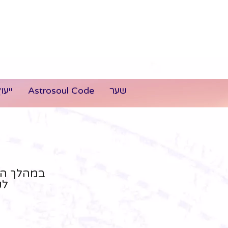
שער
Astrosoul Code
ייעו
במהלך הז
לק