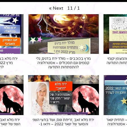
»
Next
11
/
1
 והמצפן יקומי
מרץ בכוכבים – מולד ירח בדגים, גלי
ירח מלא בבתו
תחות התודעה
קסמים וגם תסכולים – אסטרולוגיה
להתפתחות התודעה
לה
ד הירח הראשון של 2022 – תחזית ינואר
ירח מלא זאב ,זריחת ונוס, ועוד בחצי השני
ירח מלא זאב ,
 אסטרולוגיה
והסוער של ינואר 2022 – וידאו 1-